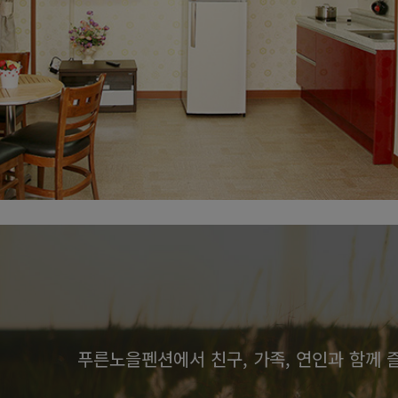
별빛룸
푸른노을펜션에서 친구, 가족, 연인과 함께 