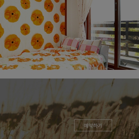
금빛룸
예약하기