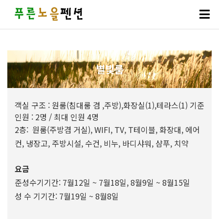
별빛룸
객실 구조 : 원룸(침대룸 겸 ,주방),화장실(1),테라스(1) 기준
인원 : 2명 / 최대 인원 4명
2층: 원룸(주방겸 거실), WIFI, TV, T테이블, 화장대, 에어
컨, 냉장고, 주방시설, 수건, 비누, 바디샤워, 샴푸, 치약
요금
준성수기기간: 7월12일 ~ 7월18일, 8월9일 ~ 8월15일
성 수 기기간: 7월19일 ~ 8월8일